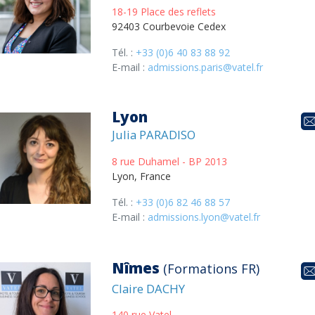
18-19 Place des reflets
92403 Courbevoie Cedex
Tél. :
+33 (0)6 40 83 88 92
E-mail :
admissions.paris@vatel.fr
Lyon
Julia PARADISO
8 rue Duhamel - BP 2013
Lyon, France
Tél. :
+33 (0)6 82 46 88 57
E-mail :
admissions.lyon@vatel.fr
Nîmes
(Formations FR)
Claire DACHY
140 rue Vatel