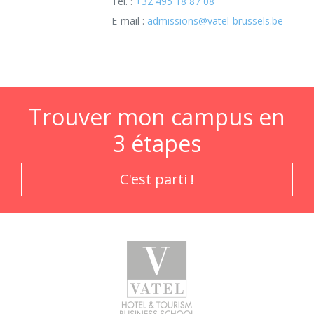
Tél. :
+32 495 18 87 08
E-mail :
admissions@vatel-brussels.be
Trouver mon campus en
3 étapes
C'est parti !