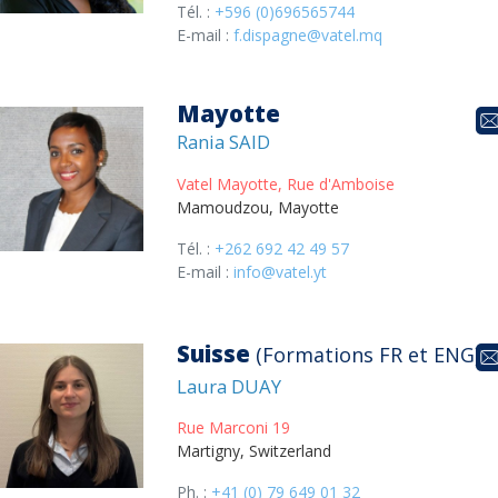
Tél. :
+596 (0)696565744
E-mail :
f.dispagne@vatel.mq
Mayotte
Rania SAID
Vatel Mayotte, Rue d'Amboise
Mamoudzou, Mayotte
Tél. :
+262 692 42 49 57
E-mail :
info@vatel.yt
Suisse
(Formations FR et ENG)
Laura DUAY
Rue Marconi 19
Martigny, Switzerland
Ph. :
+41 (0) 79 649 01 32