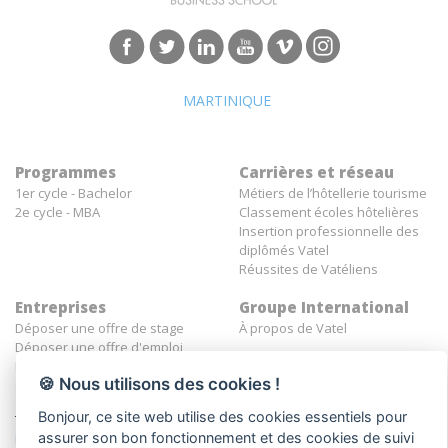
MARTINIQUE
Programmes
Carrières et réseau
1er cycle - Bachelor
Métiers de l’hôtellerie tourisme
2e cycle - MBA
Classement écoles hôtelières
Insertion professionnelle des
diplômés Vatel
Réussites de Vatéliens
Entreprises
Groupe International
Déposer une offre de stage
À propos de Vatel
Déposer une offre d'emploi
Déposer une offre
🍪 Nous utilisons des cookies !
d'apprentissage
Bonjour, ce site web utilise des cookies essentiels pour
Tous droits réservés Vatel© 2026 - Réalisé par
auda-design
assurer son bon fonctionnement et des cookies de suivi
Mentions légales et politique de confidentialité
-
C.G.U.
-