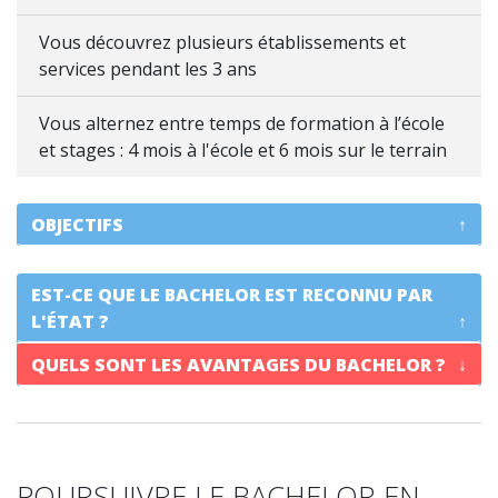
Vous découvrez plusieurs établissements et
services pendant les 3 ans
Vous alternez entre temps de formation à l’école
et stages : 4 mois à l'école et 6 mois sur le terrain
OBJECTIFS
Développer vos compétences opérationnelles
EST-CE QUE LE BACHELOR EST RECONNU PAR
dans l'hôtellerie pour devenir responsable :
L'ÉTAT ?
Gérer une équipe
QUELS SONT LES AVANTAGES DU BACHELOR ?
Mettre en œuvre un plan marketing
Vendre et négocier des produits et services
hôteliers
Maîtriser les ressorts de la communication
interpersonnelle
POURSUIVRE LE BACHELOR EN