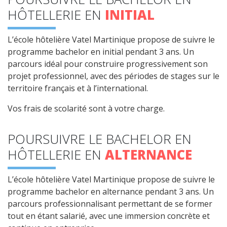
Maîtriser les indicateurs clés de gestion
HÔTELLERIE EN
INITIAL
Savoir piloter votre business unit, votre service en
L’école hôtelière Vatel Martinique propose de suivre le
vous imprégnant de la posture du manager
programme bachelor en initial pendant 3 ans. Un
opérationnel
parcours idéal pour construire progressivement son
Développer votre ouverture d'esprit sur le monde
projet professionnel, avec des périodes de stages sur le
et l'entreprise
territoire français et à l’international.
Vos frais de scolarité sont à votre charge.
POURSUIVRE LE BACHELOR EN
HÔTELLERIE EN
ALTERNANCE
L’école hôtelière Vatel Martinique propose de suivre le
programme bachelor en alternance pendant 3 ans. Un
parcours professionnalisant permettant de se former
tout en étant salarié, avec une immersion concrète et