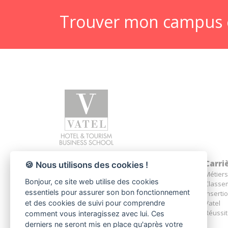
Trouver mon campus 
Programmes
Carri
🍪 Nous utilisons des cookies !
1er cycle - Bachelor
Métiers
Bonjour, ce site web utilise des cookies
2e cycle - MBA
Classem
essentiels pour assurer son bon fonctionnement
Inserti
et des cookies de suivi pour comprendre
Vatel
Réussit
comment vous interagissez avec lui. Ces
derniers ne seront mis en place qu'après votre