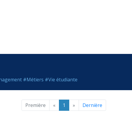
anagement
#Métiers
#Vie étudiante
Première
«
1
»
Dernière