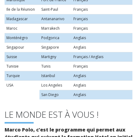
Ile de la Réunion
Saint-Paul
Français
Madagascar
Antananarivo
Français
Maroc
Marrakech
Français
Monténégro
Podgorica
Anglais
Singapour
Singapore
Anglais
Suisse
Martigny
Français / Anglais
Tunisie
Tunis
Français
Turquie
Istanbul
Anglais
USA
Los Angeles
Anglais
San Diego
Anglais
LE MONDE EST À VOUS !
Marco Polo, c’est le programme qui permet aux
étudiants qui suivent la formation Vatel en initial